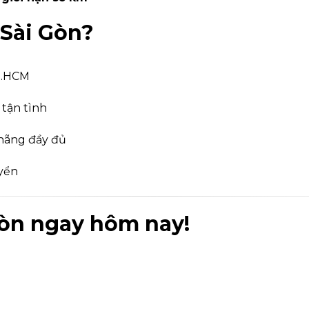
Sài Gòn?
TP.HCM
 tận tình
 hãng đầy đủ
uyển
òn ngay hôm nay!