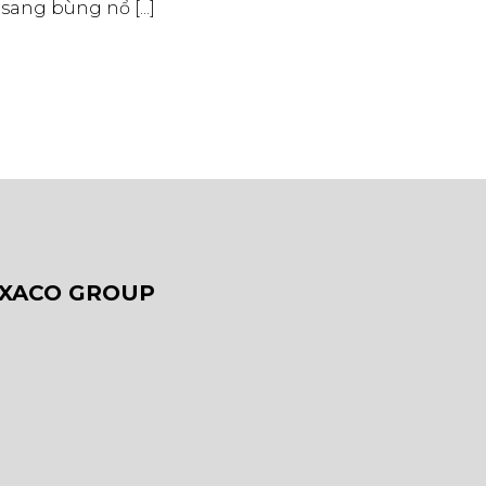
ang bùng nổ [...]
AXACO GROUP