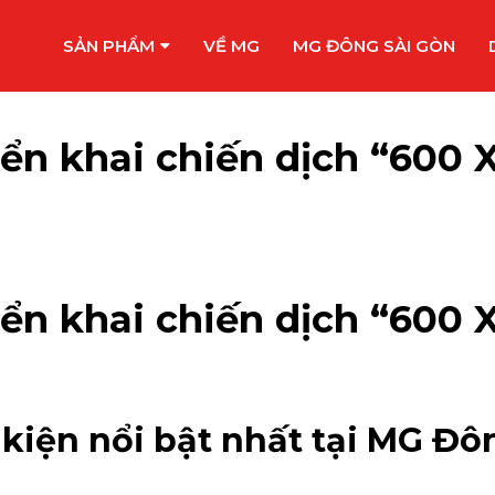
SẢN PHẨM
VỀ MG
MG ĐÔNG SÀI GÒN
n khai chiến dịch “600 X
n khai chiến dịch “600 X
 kiện nổi bật nhất tại MG Đ