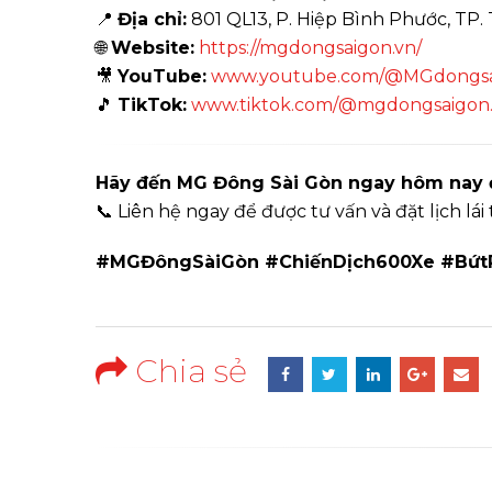
📍
Địa chỉ:
801 QL13, P. Hiệp Bình Phước, TP
🌐
Website:
https://mgdongsaigon.vn/
🎥
YouTube:
www.youtube.com/@MGdongsaig
🎵
TikTok:
www.tiktok.com/@mgdongsaigon.of
Hãy đến MG Đông Sài Gòn ngay hôm nay để
📞 Liên hệ ngay để được tư vấn và đặt lịch lái
#MGĐôngSàiGòn #ChiếnDịch600Xe #Bứt
Chia sẻ