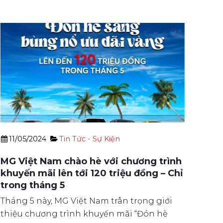
11/05/2024
Tin Tức - Sự Kiện
25/0
MG Việt Nam chào hè với chương trình
🚗 XE
khuyến mãi lên tới 120 triệu đồng – Chỉ
KHÓ L
trong tháng 5
Trong 
háng 5 này, MG Việt Nam trân trọng giới
ngập l
thiệu chương trình khuyến mãi “Đón hè
là khi [.