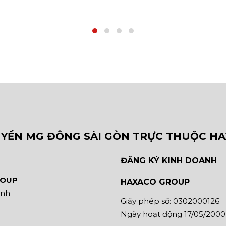
s
QUYỀN MG ĐÔNG SÀI GÒN TRỰC THUỘC H
ĐĂNG KÝ KINH DOANH
ROUP
HAXACO GROUP
inh
Giấy phép số: 0302000126
Ngày hoạt động 17/05/2000