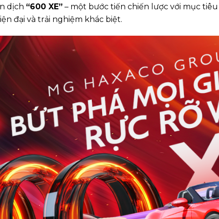
ến dịch
“600 XE”
– một bước tiến chiến lược với mục tiê
n đại và trải nghiệm khác biệt.