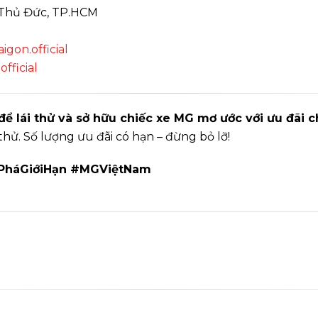
. Thủ Đức, TP.HCM
on.official
ficial
 lái thử và sở hữu chiếc xe MG mơ ước với ưu đãi c
 thử. Số lượng ưu đãi có hạn – đừng bỏ lỡ!
PháGiớiHạn #MGViệtNam