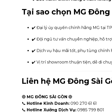
Tại sao chọn MG Đông 
✔️ Đại lý ủy quyền chính hãng MG tại 
✔️ Đội ngũ tư vấn chuyên nghiệp, hỗ trợ
✔️ Dịch vụ hậu mãi tốt, phụ tùng chính
✔️ Vị trí showroom thuận tiện, dễ di ch
Liên hệ MG Đông Sài G
🔴
MG ĐÔNG SÀI GÒN
🔴
📞
Hotline Kinh Doanh:
090 270 61 61
📞
Hotline Xưởng Dịch Vụ:
0985 799 801