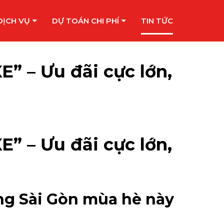
DỊCH VỤ
DỰ TOÁN CHI PHÍ
TIN TỨC
E” – Ưu đãi cực lớn,
E” – Ưu đãi cực lớn,
ông Sài Gòn mùa hè này