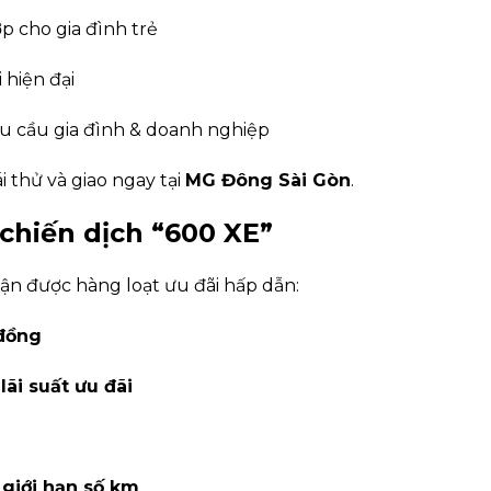
p cho gia đình trẻ
 hiện đại
u cầu gia đình & doanh nghiệp
i thử và giao ngay tại
MG Đông Sài Gòn
.
 chiến dịch “600 XE”
ận được hàng loạt ưu đãi hấp dẫn:
 đồng
lãi suất ưu đãi
giới hạn số km