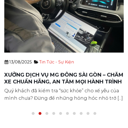
13/08/2025
Tin Tức - Sự Kiện
XƯỞNG DỊCH VỤ MG ĐÔNG SÀI GÒN – CHĂM
XE CHUẨN HÃNG, AN TÂM MỌI HÀNH TRÌNH
Quý khách đã kiểm tra “sức khỏe” cho xế yêu của
mình chưa? Đừng để những hỏng hóc nhỏ trở [...]