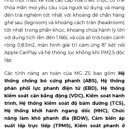
như một mẫu xe vừa cao cấp vừa thiết thực, có thể
thỏa mãn mọi yêu cầu của người sử dụng và mang
đến trải nghiệm tốt nhất với: khoảng để chân hàng
ghế sau (legroom) và khoảng cách trần (headroom)
tốt nhất trong phân khúc, khoang chứa hành lý lớn
với dung tích lên đến 1.166L và cửa sổ trời toàn cảnh
rộng 0,83m2, màn hình giải trí cảm ứng 8” kết nối
Apple CarPlay và hệ thống lọc không khí PM2.5 độc
lập.
Các tính năng an toàn của MG ZS bao gồm:
Hệ
thống chống bó cứng phanh (ABS), Hệ thống
phân phối lực phanh điện tử (EBD), Hệ thống
kiểm soát cân bằng động (VDC), Kiểm soát hành
trình, Hệ thống kiểm soát độ bám đường (TCS),
Hệ thống khởi hành ngang dốc (HHC), Chức
năng làm khô phanh đĩa (BDW), Cảm biến áp
suất lốp trực tiếp (TPMS), Kiểm soát phanh ở