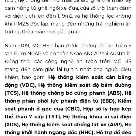
12.3”, hệ thống đèn nội thất đa sắc, ghế thể thao lấy
cảm hứng từ ghế ngồi xe đua, cửa sổ trời toàn cảnh
với diện tích lên đến 1,19m2 và hệ thống lọc không
khí PM2.5 độc lập, mang đến những trải nghiệm ấn
tượng, thỏa mãn mọi giác quan.
Năm 2019, MG HS nhận được chứng chỉ an toàn 5
sao Euro NCAP và an toàn 5 sao ANCAP tại Australia.
Đồng thời, các công nghệ an toàn trên MG HS
mang đến cảm giác lái tự tin nhất cho người điều
khiển, bao gồm:
Hệ thống kiểm soát cân bằng
động (VDC), Hệ thống kiểm soát độ bám đường
(TCS), Hệ thống chống bó cứng phanh (ABS), Hệ
thống phân phối lực phanh điện tử (EBD), Kiểm
soát phanh ở góc cua (CBC), Hộp số ly hợp kép
thể thao 7 cấp (TST), Hệ thống khóa vi sai điện
(XDS), Hệ thống kiểm soát chống lật xe (ARP), Hệ
thống khởi hành ngang dốc (HHC), Hỗ trợ đổ đèo